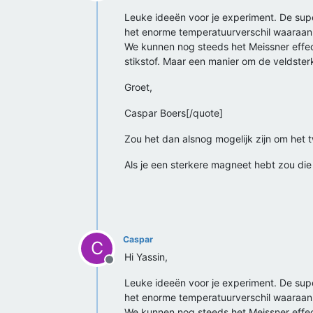
Offline
Leuke ideeën voor je experiment. De supe
het enorme temperatuurverschil waaraan 
We kunnen nog steeds het Meissner effec
stikstof. Maar een manier om de veldsterkt
Groet,
Caspar Boers[/quote]
Zou het dan alsnog mogelijk zijn om het t
Als je een sterkere magneet hebt zou di
Caspar
C
Hi Yassin,
Offline
Leuke ideeën voor je experiment. De supe
het enorme temperatuurverschil waaraan 
We kunnen nog steeds het Meissner effec