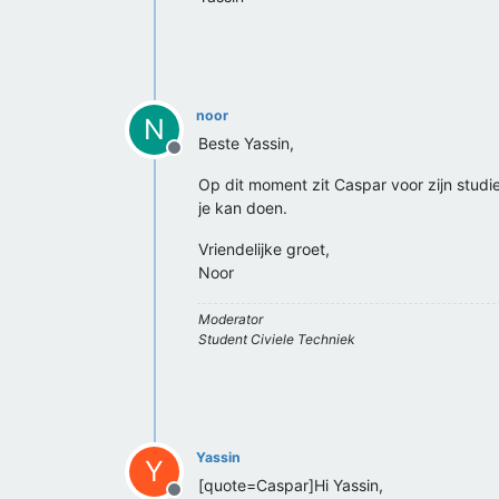
noor
N
Beste Yassin,
Offline
Op dit moment zit Caspar voor zijn studie 
je kan doen.
Vriendelijke groet,
Noor
Moderator
Student Civiele Techniek
Yassin
Y
[quote=Caspar]Hi Yassin,