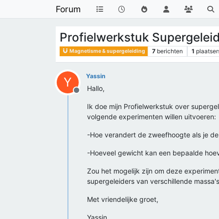
Forum
Profielwerkstuk Supergelei
7
berichten
1
plaatser
Magnetisme & supergeleiding
Yassin
Y
Hallo,
Offline
Ik doe mijn Profielwerkstuk over supergel
volgende experimenten willen uitvoeren:
-Hoe verandert de zweefhoogte als je de 
-Hoeveel gewicht kan een bepaalde hoeve
Zou het mogelijk zijn om deze experiment
supergeleiders van verschillende massa
Met vriendelijke groet,
Yassin