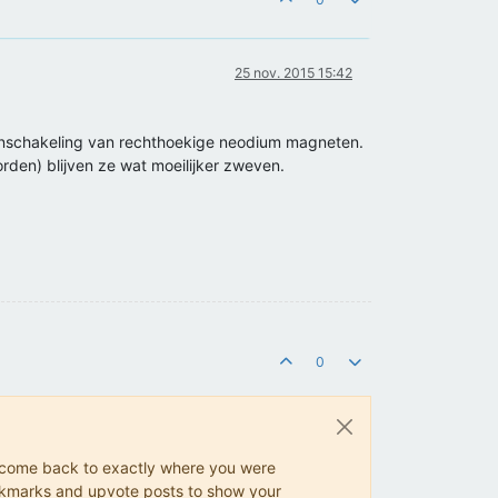
25 nov. 2015 15:42
neenschakeling van rechthoekige neodium magneten.
den) blijven ze wat moeilijker zweven.
0
ys come back to exactly where you were
 bookmarks and upvote posts to show your