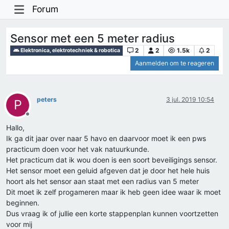
Forum
Sensor met een 5 meter radius
2
2
1.5k
2
Elektronica, elektrotechniek & robotica
Aanmelden om te reageren
peters
3 jul. 2019 10:54
P
Offline
Hallo,
Ik ga dit jaar over naar 5 havo en daarvoor moet ik een pws
practicum doen voor het vak natuurkunde.
Het practicum dat ik wou doen is een soort beveiligings sensor.
Het sensor moet een geluid afgeven dat je door het hele huis
hoort als het sensor aan staat met een radius van 5 meter
Dit moet ik zelf progameren maar ik heb geen idee waar ik moet
beginnen.
Dus vraag ik of jullie een korte stappenplan kunnen voortzetten
voor mij