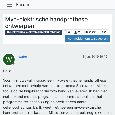
Forum
Myo-elektrische handprothese
ontwerpen
4
2
2.2k
2
Elektronica, elektrotechniek & robotica
Aanmelden om te reageren
water
8 jun. 2019 19:16
W
Offline
Hallo,
Voor mijn pws wil ik graag een myo-elektrische handprothese
ontwerpen met behulp van het programma Solidworks. Met de
focus op de knijpkracht die zo'n hand kan leveren. Ik ben niet
niet bekend met het programma, maar mijn school stelt het
programma ter beschikking en heeft er een aantal
oefenopdrachten bij. Ik weet niet hoe een myo-elektrische
handprothese in elkaar zit. Misschien zou het ook nog lukken om