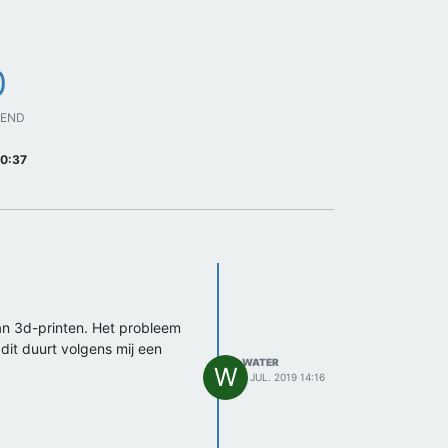
0
GEND
00:37
an 3d-printen. Het probleem
dit duurt volgens mij een
WATER
W
1 JUL. 2019 14:16