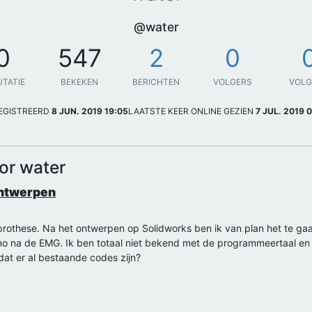
@water
0
547
2
0
UTATIE
BEKEKEN
BERICHTEN
VOLGERS
VOL
EGISTREERD
8 JUN. 2019 19:05
LAATSTE KEER ONLINE GEZIEN
7 JUL. 2019 
or water
ontwerpen
prothese. Na het ontwerpen op Solidworks ben ik van plan het te ga
ino na de EMG. Ik ben totaal niet bekend met de programmeertaal en 
 dat er al bestaande codes zijn?