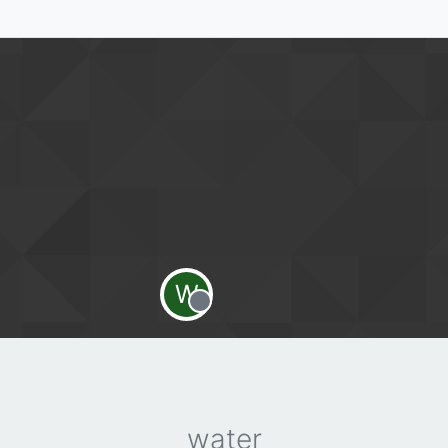
W
Offline
water