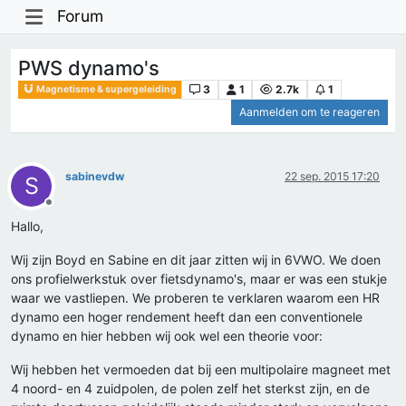
Forum
PWS dynamo's
3
1
2.7k
1
Magnetisme & supergeleiding
Aanmelden om te reageren
sabinevdw
22 sep. 2015 17:20
S
Offline
Hallo,
Wij zijn Boyd en Sabine en dit jaar zitten wij in 6VWO. We doen
ons profielwerkstuk over fietsdynamo's, maar er was een stukje
waar we vastliepen. We proberen te verklaren waarom een HR
dynamo een hoger rendement heeft dan een conventionele
dynamo en hier hebben wij ook wel een theorie voor:
Wij hebben het vermoeden dat bij een multipolaire magneet met
4 noord- en 4 zuidpolen, de polen zelf het sterkst zijn, en de