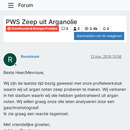
Forum
PWS Zeep uit Arganolie
3
2
2.4k
2
Scheikunde & Biologie Proefjes
Aanmelden om te reageren
Roustoum
12 nov. 2018 10:56
R
Offline
Beste Heer/Mevrouw,
Wij zijn de laatste tijd bezig geweest met onze profielwerkstuk
waarin wij uit argan noten zeep proberen te maken. Wij verkeren
in het stadium waarin wij olie hebben geëxtraheerd uit argan
noten. Wij willen graag onze olie laten analyseren door een
gaschromotograaf.
Ik zie graag een reactie tegemoet.
Met vriendelijke groeten,