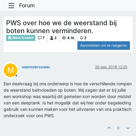
Forum
PWS over hoe we de weerstand bij
boten kunnen verminderen.
7
2
4.1k
2
Water & boten
Aanmelden om te reageren
mennobrouwer
20 sep. 2018 12:25
M
Offline
Een deelvraag bij ons onderwerp is hoe de verschillende rompen
de weerstand beïnvloeden op boten. Wij zagen dat er bij jullie
een workshop was waarbij dit gemeten kon worden door middel
van een sleeptank. Is het mogelijk dat wij hier onder begeleiding
gebruik van kunnen maken voor het uitvoeren van ons praktisch
onderzoek voor ons PWS.
0