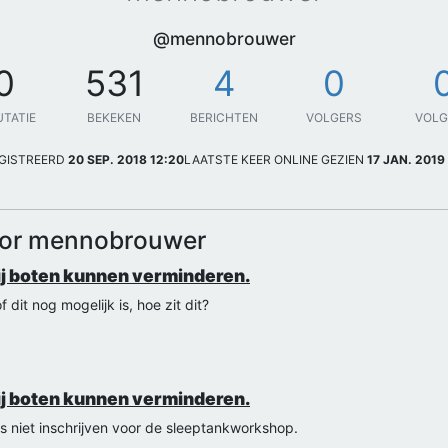
@mennobrouwer
0
531
4
0
UTATIE
BEKEKEN
BERICHTEN
VOLGERS
VOL
GISTREERD
20 SEP. 2018 12:20
LAATSTE KEER ONLINE GEZIEN
17 JAN. 2019
oor mennobrouwer
ij boten kunnen verminderen.
it nog mogelijk is, hoe zit dit?
ij boten kunnen verminderen.
 niet inschrijven voor de sleeptankworkshop.