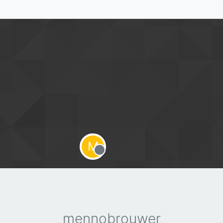
M
Offline
mennobrouwer