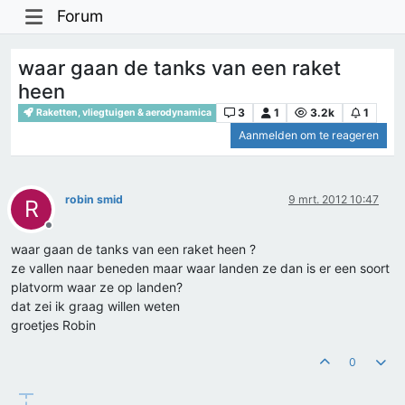
Forum
waar gaan de tanks van een raket
heen
3
1
3.2k
1
Raketten, vliegtuigen & aerodynamica
Aanmelden om te reageren
robin smid
9 mrt. 2012 10:47
R
Offline
waar gaan de tanks van een raket heen ?
ze vallen naar beneden maar waar landen ze dan is er een soort
platvorm waar ze op landen?
dat zei ik graag willen weten
groetjes Robin
0