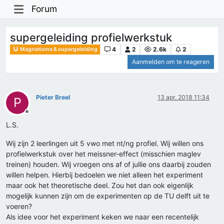
Forum
supergeleiding profielwerkstuk
4
2
2.6k
2
Magnetisme & supergeleiding
Aanmelden om te reageren
Pieter Breel
13 apr. 2018 11:34
P
Offline
L.S.
Wij zijn 2 leerlingen uit 5 vwo met nt/ng profiel. Wij willen ons
profielwerkstuk over het meissner-effect (misschien maglev
treinen) houden. Wij vroegen ons af of jullie ons daarbij zouden
willen helpen. Hierbij bedoelen we niet alleen het experiment
maar ook het theoretische deel. Zou het dan ook eigenlijk
mogelijk kunnen zijn om de experimenten op de TU delft uit te
voeren?
Als idee voor het experiment keken we naar een recentelijk