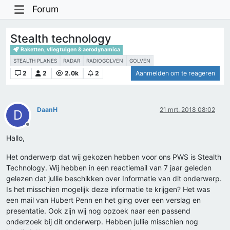
Forum
Stealth technology
Raketten, vliegtuigen & aerodynamica
STEALTH PLANES
RADAR
RADIOGOLVEN
GOLVEN
2
2
2.0k
2
Aanmelden om te reageren
DaanH
21 mrt. 2018 08:02
D
Offline
Hallo,
Het onderwerp dat wij gekozen hebben voor ons PWS is Stealth
Technology. Wij hebben in een reactiemail van 7 jaar geleden
gelezen dat jullie beschikken over Informatie van dit onderwerp.
Is het misschien mogelijk deze informatie te krijgen? Het was
een mail van Hubert Penn en het ging over een verslag en
presentatie. Ook zijn wij nog opzoek naar een passend
onderzoek bij dit onderwerp. Hebben jullie misschien nog