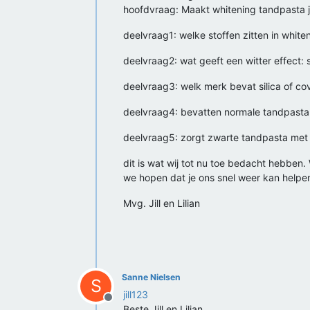
hoofdvraag: Maakt whitening tandpasta j
deelvraag1: welke stoffen zitten in whit
deelvraag2: wat geeft een witter effect: s
deelvraag3: welk merk bevat silica of c
deelvraag4: bevatten normale tandpasta`s
deelvraag5: zorgt zwarte tandpasta met 
dit is wat wij tot nu toe bedacht hebben. 
we hopen dat je ons snel weer kan helpe
Mvg. Jill en Lilian
Sanne Nielsen
S
jill123
Offline
Beste Jill en Lilian,