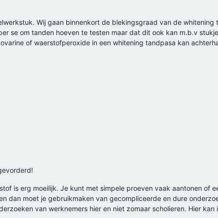
fielwerkstuk. Wij gaan binnenkort de blekingsgraad van de whitenin
t per se om tanden hoeven te testen maar dat dit ook kan m.b.v stukje
 covarine of waerstofperoxide in een whitening tandpasa kan achterh
 gevorderd!
of is erg moeilijk. Je kunt met simpele proeven vaak aantonen of een 
len dan moet je gebruikmaken van gecompliceerde en dure onderzoek
rzoeken van werknemers hier en niet zomaar scholieren. Hier kan ik j