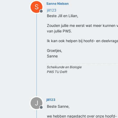
Sanne Nielsen
S
jill123
Offline
Beste Jill en Lilian,
Zouden jullie me eerst wat meer kunnen ver
van jullie PWS.
Ik kan ook helpen bij hoofd- en deelvrage
Groetjes,
Sanne
Scheikunde en Biologie
PWS TU Delft
jill123
J
Beste Sanne,
Offline
we hebben nagedacht over onze hoofd- 