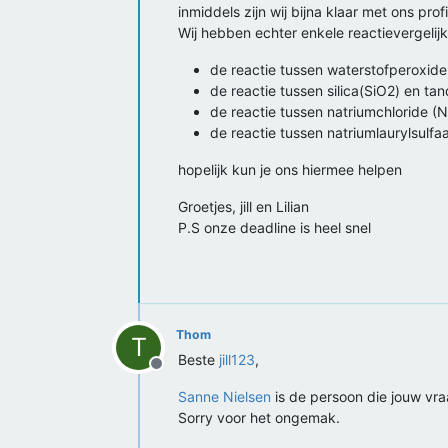
inmiddels zijn wij bijna klaar met ons pr
Wij hebben echter enkele reactievergelij
de reactie tussen waterstofperoxid
de reactie tussen silica(SiO2) en ta
de reactie tussen natriumchloride (
de reactie tussen natriumlaurylsul
hopelijk kun je ons hiermee helpen
Groetjes, jill en Lilian
P.S onze deadline is heel snel
Thom
T
Beste
jill123
,
Offline
Sanne Nielsen
is de persoon die jouw vr
Sorry voor het ongemak.