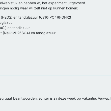
ofielwerkstuk en hebben wij het experiment uitgevoerd.
kingen nodig waar wij zelf niet op kunnen komen:
e (H2O2) en tandglazuur (Ca10(PO4)6(OH)2)
ndglazuur
NaCl) en tandlazuur
faat (NaC12H25SO4) en tandglazuur
aag gaat beantwoorden, echter is zij deze week op vakantie. Verwac