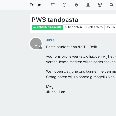
Forum
PWS tandpasta
9
berichten
3
plaatsers
12.0k
Scheikunde overig
jill123
J
Beste student aan de TU Delft,
Offline
voor ons profielwerkstuk hadden wij het
verschillende merken willen onderzoeken.
We hopen dat jullie ons kunnen helpen m
Graag horen wij zo spoedig mogelijk van 
Mvg,
Jill en Lilian