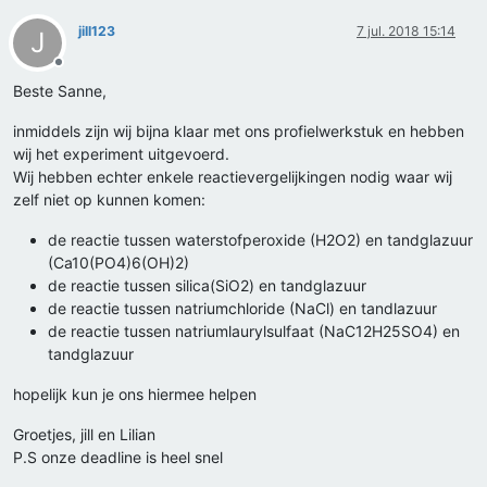
jill123
7 jul. 2018 15:14
J
Offline
Beste Sanne,
inmiddels zijn wij bijna klaar met ons profielwerkstuk en hebben
wij het experiment uitgevoerd.
Wij hebben echter enkele reactievergelijkingen nodig waar wij
zelf niet op kunnen komen:
de reactie tussen waterstofperoxide (H2O2) en tandglazuur
(Ca10(PO4)6(OH)2)
de reactie tussen silica(SiO2) en tandglazuur
de reactie tussen natriumchloride (NaCl) en tandlazuur
de reactie tussen natriumlaurylsulfaat (NaC12H25SO4) en
tandglazuur
hopelijk kun je ons hiermee helpen
Groetjes, jill en Lilian
P.S onze deadline is heel snel