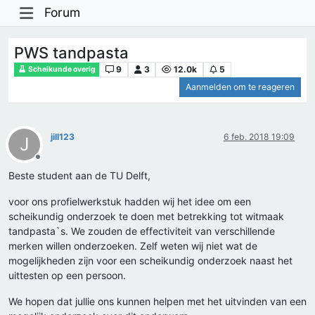
Forum
PWS tandpasta
9
3
12.0k
5
Scheikunde overig
Aanmelden om te reageren
jill123
6 feb. 2018 19:09
J
Offline
Beste student aan de TU Delft,
voor ons profielwerkstuk hadden wij het idee om een
scheikundig onderzoek te doen met betrekking tot witmaak
tandpasta`s. We zouden de effectiviteit van verschillende
merken willen onderzoeken. Zelf weten wij niet wat de
mogelijkheden zijn voor een scheikundig onderzoek naast het
uittesten op een persoon.
We hopen dat jullie ons kunnen helpen met het uitvinden van een