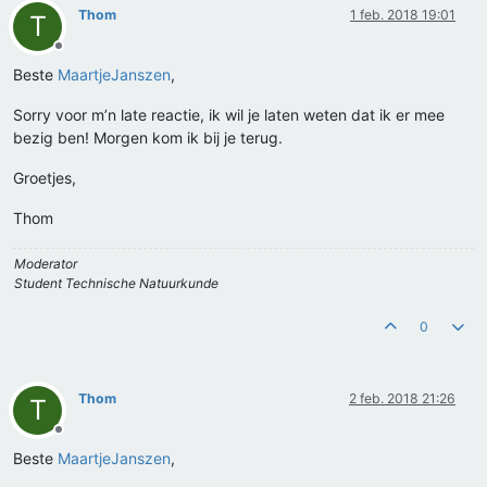
Thom
1 feb. 2018 19:01
T
Offline
Beste
MaartjeJanszen
,
Sorry voor m’n late reactie, ik wil je laten weten dat ik er mee
bezig ben! Morgen kom ik bij je terug.
Groetjes,
Thom
Moderator
Student Technische Natuurkunde
0
Thom
2 feb. 2018 21:26
T
Offline
Beste
MaartjeJanszen
,