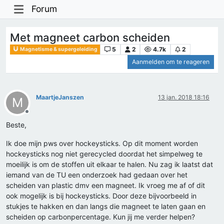
Forum
Met magneet carbon scheiden
5
2
4.7k
2
Magnetisme & supergeleiding
Aanmelden om te reageren
MaartjeJanszen
13 jan. 2018 18:16
M
Offline
Beste,
Ik doe mijn pws over hockeysticks. Op dit moment worden
hockeysticks nog niet gerecycled doordat het simpelweg te
moeilijk is om de stoffen uit elkaar te halen. Nu zag ik laatst dat
iemand van de TU een onderzoek had gedaan over het
scheiden van plastic dmv een magneet. Ik vroeg me af of dit
ook mogelijk is bij hockeysticks. Door deze bijvoorbeeld in
stukjes te hakken en dan langs die magneet te laten gaan en
scheiden op carbonpercentage. Kun jij me verder helpen?