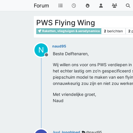
Forum
PWS Flying Wing
2
berichten
2
Raketten, vliegtuigen & aerodynamica
naud95
N
Beste Delftenaren,
Offline
Wij willen ons voor ons PWS verdiepen in 
het echter lastig om zo'n gespecificeer
piepschuim model te maken van een flying
onnauwkeurig zou zijn en niet zou werken
Met vriendelijke groet,
Naud
Juul Jongbloed
@naud95