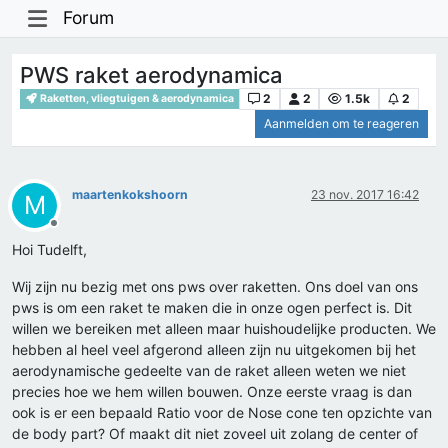
Forum
PWS raket aerodynamica
2
2
1.5k
2
Raketten, vliegtuigen & aerodynamica
Aanmelden om te reageren
maartenkokshoorn
23 nov. 2017 16:42
M
Offline
Hoi Tudelft,
Wij zijn nu bezig met ons pws over raketten. Ons doel van ons
pws is om een raket te maken die in onze ogen perfect is. Dit
willen we bereiken met alleen maar huishoudelijke producten. We
hebben al heel veel afgerond alleen zijn nu uitgekomen bij het
aerodynamische gedeelte van de raket alleen weten we niet
precies hoe we hem willen bouwen. Onze eerste vraag is dan
ook is er een bepaald Ratio voor de Nose cone ten opzichte van
de body part? Of maakt dit niet zoveel uit zolang de center of