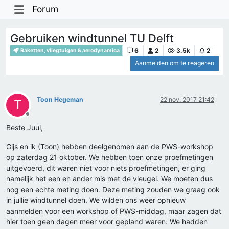
Forum
Gebruiken windtunnel TU Delft
6
2
3.5k
2
Raketten, vliegtuigen & aerodynamica
Aanmelden om te reageren
Toon Hegeman
22 nov. 2017 21:42
T
Offline
Beste Juul,
Gijs en ik (Toon) hebben deelgenomen aan de PWS-workshop
op zaterdag 21 oktober. We hebben toen onze proefmetingen
uitgevoerd, dit waren niet voor niets proefmetingen, er ging
namelijk het een en ander mis met de vleugel. We moeten dus
nog een echte meting doen. Deze meting zouden we graag ook
in jullie windtunnel doen. We wilden ons weer opnieuw
aanmelden voor een workshop of PWS-middag, maar zagen dat
hier toen geen dagen meer voor gepland waren. We hadden