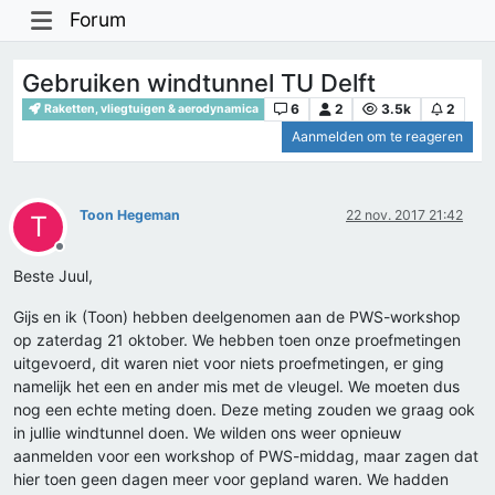
Forum
Gebruiken windtunnel TU Delft
6
2
3.5k
2
Raketten, vliegtuigen & aerodynamica
Aanmelden om te reageren
Toon Hegeman
22 nov. 2017 21:42
T
Offline
Beste Juul,
Gijs en ik (Toon) hebben deelgenomen aan de PWS-workshop
op zaterdag 21 oktober. We hebben toen onze proefmetingen
uitgevoerd, dit waren niet voor niets proefmetingen, er ging
namelijk het een en ander mis met de vleugel. We moeten dus
nog een echte meting doen. Deze meting zouden we graag ook
in jullie windtunnel doen. We wilden ons weer opnieuw
aanmelden voor een workshop of PWS-middag, maar zagen dat
hier toen geen dagen meer voor gepland waren. We hadden