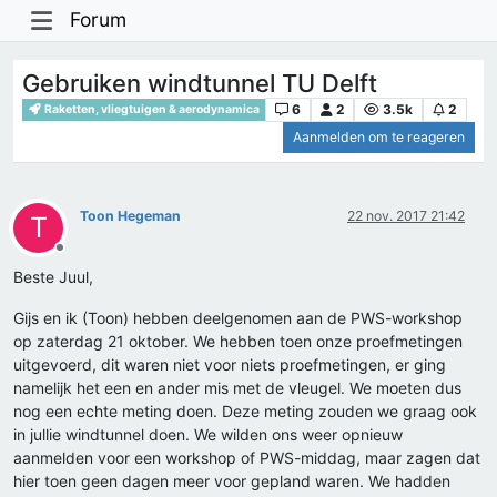
Forum
Gebruiken windtunnel TU Delft
6
2
3.5k
2
Raketten, vliegtuigen & aerodynamica
Aanmelden om te reageren
Toon Hegeman
22 nov. 2017 21:42
T
Offline
Beste Juul,
Gijs en ik (Toon) hebben deelgenomen aan de PWS-workshop
op zaterdag 21 oktober. We hebben toen onze proefmetingen
uitgevoerd, dit waren niet voor niets proefmetingen, er ging
namelijk het een en ander mis met de vleugel. We moeten dus
nog een echte meting doen. Deze meting zouden we graag ook
in jullie windtunnel doen. We wilden ons weer opnieuw
aanmelden voor een workshop of PWS-middag, maar zagen dat
hier toen geen dagen meer voor gepland waren. We hadden