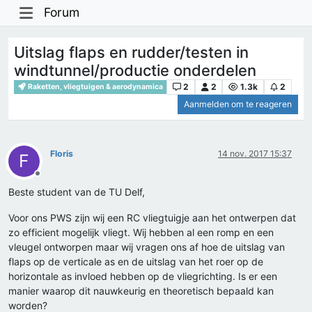
Forum
Uitslag flaps en rudder/testen in
windtunnel/productie onderdelen
2
2
1.3k
2
Raketten, vliegtuigen & aerodynamica
Aanmelden om te reageren
Floris
14 nov. 2017 15:37
F
Offline
Beste student van de TU Delf,
Voor ons PWS zijn wij een RC vliegtuigje aan het ontwerpen dat
zo efficient mogelijk vliegt. Wij hebben al een romp en een
vleugel ontworpen maar wij vragen ons af hoe de uitslag van
flaps op de verticale as en de uitslag van het roer op de
horizontale as invloed hebben op de vliegrichting. Is er een
manier waarop dit nauwkeurig en theoretisch bepaald kan
worden?