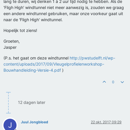
lang te duren, wij denken 1 à 2 uur tijd nodig te hebben. Als de
'Fligh High' windtunnel niet meer aanwezig is, zouden we graag
een andere windtunnel gebruiken, maar onze voorkeur gaat uit
naar de 'Fligh High' windtunnel.
Hopelijk tot ziens!
Groeten,
Jasper
(P.s. het gaat om deze windtunnel
http://pwstudelft.nl/wp-
content/uploads/2017/09/Vleugelprofielenworkshop-
Bouwhandleiding-Versie-4.pdf
)
0
12 dagen later
Juul Jongbloed
22 okt. 2017 09:29
J