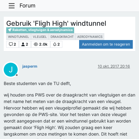
Forum
Gebruik 'Fligh High' windtunnel
Raketten, vliegtuigen & aerodynamica
WINDTUNNEL
VLEUGEL
DRAAGKRACHT
AERODYNAMICS
2
2
2.0k
2
Aanmelden om te reageren
jasperm
10 okt. 2017 20:16
J
Offline
Beste studenten van de TU delft,
wij houden ons PWS over de draagkracht van vliegtuigen en dan
met name het meten van de draagkracht van een vleugel.
Hiervoor hebben wij een vleugelprofiel gemaakt die wij hebben
gevonden op de PWS-site. Voor het testen van deze vleugel
wordt aangegeven dat er een windtunnel gebruikt kan worden
gemaakt door 'Fligh High'. Wij zouden graag een keer
langskomen om onze metingen te komen doen. Dit hoeft niet