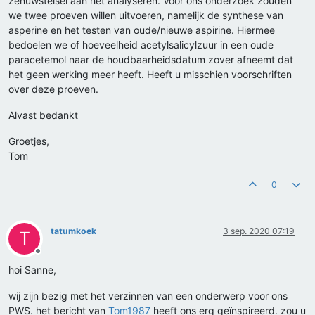
zenuwstelsel aan het analyseren. Voor ons onderzoek zouden
we twee proeven willen uitvoeren, namelijk de synthese van
asperine en het testen van oude/nieuwe aspirine. Hiermee
bedoelen we of hoeveelheid acetylsalicylzuur in een oude
paracetemol naar de houdbaarheidsdatum zover afneemt dat
het geen werking meer heeft. Heeft u misschien voorschriften
over deze proeven.
Alvast bedankt
Groetjes,
Tom
0
tatumkoek
3 sep. 2020 07:19
T
Offline
hoi Sanne,
wij zijn bezig met het verzinnen van een onderwerp voor ons
PWS. het bericht van
Tom1987
heeft ons erg geïnspireerd. zou u