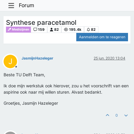
Forum
Synthese paracetamol
159
82
195.4k
82
Medicijnen
Aanmelden om te reageren
JasmijnHazeleger
25 jun. 2020 13:04
J
Offline
Beste TU Delft Team,
Ik doe mijn werkstuk ook hierover, zou u het voorschrift van een
aspirine ook naar mij willen sturen. Alvast bedankt.
Groetjes, Jasmijn Hazeleger
0