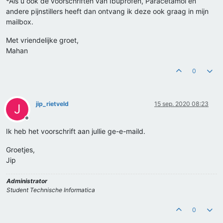
*Als u ook de voorschriften van Ibuprofen, Paracetamol en
andere pijnstillers heeft dan ontvang ik deze ook graag in mijn
mailbox.
Met vriendelijke groet,
Mahan
0
jip_rietveld
15 sep. 2020 08:23
J
Offline
Ik heb het voorschrift aan jullie ge-e-maild.
Groetjes,
Jip
Administrator
Student Technische Informatica
0