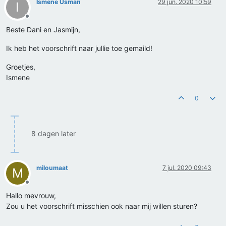
Ismene Usman
29 jun. 2020 10:59
I
Offline
Beste Dani en Jasmijn,
Ik heb het voorschrift naar jullie toe gemaild!
Groetjes,
Ismene
0
8 dagen later
miloumaat
7 jul. 2020 09:43
M
Offline
Hallo mevrouw,
Zou u het voorschrift misschien ook naar mij willen sturen?