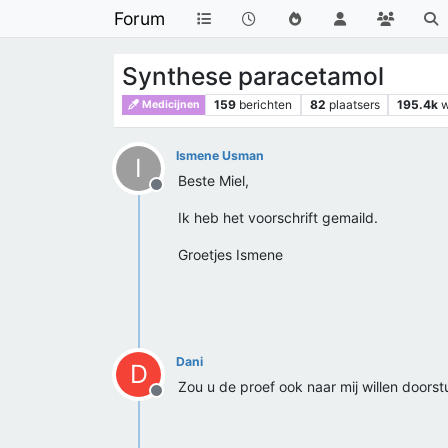
Forum
Synthese paracetamol
159
berichten
82
plaatsers
195.4k
Medicijnen
Ismene Usman
I
Beste Miel,
Offline
Ik heb het voorschrift gemaild.
Groetjes Ismene
Dani
D
Zou u de proef ook naar mij willen doors
Offline