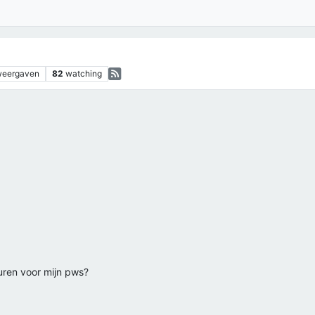
weergaven
82
watching
turen voor mijn pws?