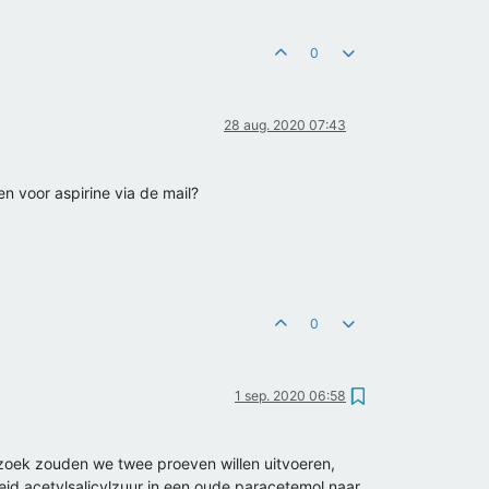
0
28 aug. 2020 07:43
en voor aspirine via de mail?
0
1 sep. 2020 06:58
erzoek zouden we twee proeven willen uitvoeren,
id acetylsalicylzuur in een oude paracetemol naar