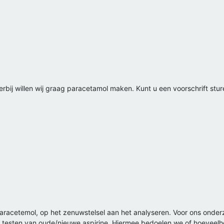
erbij willen wij graag paracetamol maken. Kunt u een voorschrift stur
s paracetemol, op het zenuwstelsel aan het analyseren. Voor ons ond
t testen van oude/nieuwe aspirine. Hiermee bedoelen we of hoeveelhe