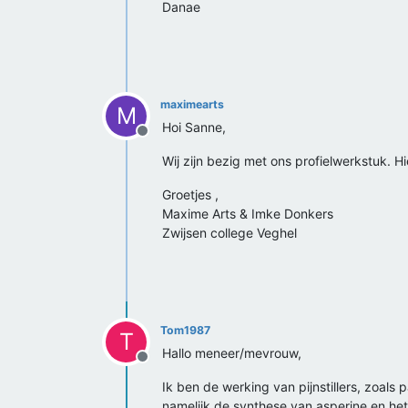
Danae
maximearts
M
Hoi Sanne,
Offline
Wij zijn bezig met ons profielwerkstuk. Hi
Groetjes ,
Maxime Arts & Imke Donkers
Zwijsen college Veghel
Tom1987
T
Hallo meneer/mevrouw,
Offline
Ik ben de werking van pijnstillers, zoal
namelijk de synthese van asperine en he