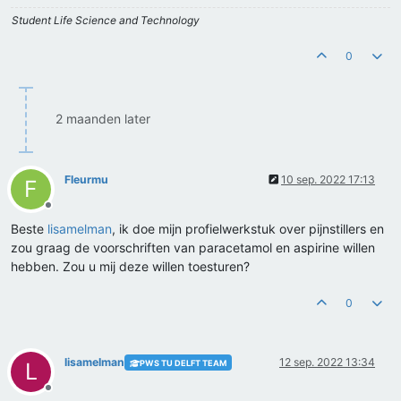
Student Life Science and Technology
0
2 maanden later
Fleurmu
10 sep. 2022 17:13
F
Offline
Beste
lisamelman
, ik doe mijn profielwerkstuk over pijnstillers en
zou graag de voorschriften van paracetamol en aspirine willen
hebben. Zou u mij deze willen toesturen?
0
lisamelman
12 sep. 2022 13:34
PWS TU DELFT TEAM
L
Offline