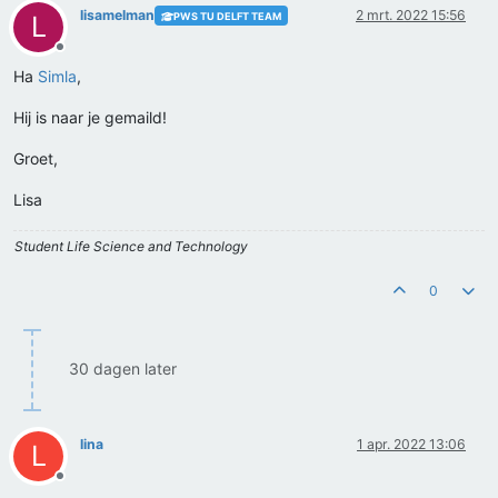
lisamelman
2 mrt. 2022 15:56
PWS TU DELFT TEAM
L
Offline
Ha
Simla
,
Hij is naar je gemaild!
Groet,
Lisa
Student Life Science and Technology
0
30 dagen later
lina
1 apr. 2022 13:06
L
Offline