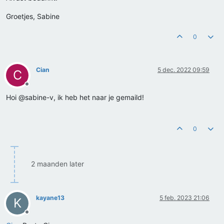
Groetjes, Sabine
0
Cian
5 dec. 2022 09:59
C
Offline
Hoi @sabine-v, ik heb het naar je gemaild!
0
2 maanden later
kayane13
5 feb. 2023 21:06
K
Offline