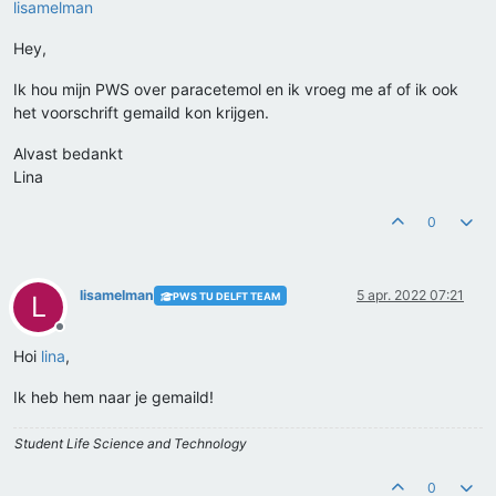
lisamelman
Hey,
Ik hou mijn PWS over paracetemol en ik vroeg me af of ik ook
het voorschrift gemaild kon krijgen.
Alvast bedankt
Lina
0
lisamelman
5 apr. 2022 07:21
PWS TU DELFT TEAM
L
Offline
Hoi
lina
,
Ik heb hem naar je gemaild!
Student Life Science and Technology
0