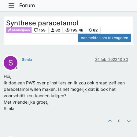
Forum
Synthese paracetamol
159
82
195.4k
82
Medicijnen
Aanmelden om te reageren
Simla
24 feb. 2022 10:30
S
Offline
Hoi,
Ik doe een PWS over pijnstillers en Ik zou ook graag zelf een
paracetamol willen maken. Is het mogelijk dat ik ook het
voorschrift zou kunnen krijgen?
Met vriendelijke groet,
Simla
0