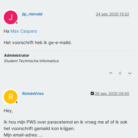
jip_rietveld
24 sep. 2020 15:32
J
Offline
Ha
Max Caspers
Het voorschrift heb ik ge-e-maild.
Administrator
Student Technische Informatica
0
RickdeVries
26 sep. 2020 09:45
R
Offline
Hey,
Ik hou mijn PWS over paracetemol en ik vroeg me af of ik ook
het voorschrift gemaild kon krijgen.
Mijn email-adres: ...