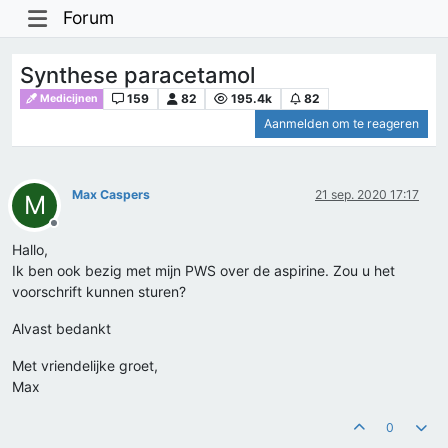
Forum
Synthese paracetamol
159
82
195.4k
82
Medicijnen
Aanmelden om te reageren
Max Caspers
21 sep. 2020 17:17
M
Offline
Hallo,
Ik ben ook bezig met mijn PWS over de aspirine. Zou u het
voorschrift kunnen sturen?
Alvast bedankt
Met vriendelijke groet,
Max
0