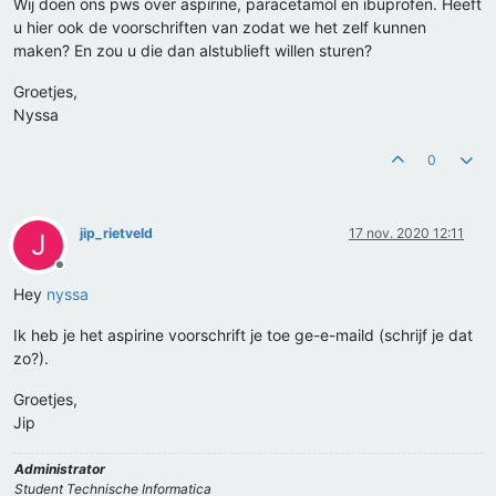
Wij doen ons pws over aspirine, paracetamol en ibuprofen. Heeft
u hier ook de voorschriften van zodat we het zelf kunnen
maken? En zou u die dan alstublieft willen sturen?
Groetjes,
Nyssa
0
jip_rietveld
17 nov. 2020 12:11
J
Offline
Hey
nyssa
Ik heb je het aspirine voorschrift je toe ge-e-maild (schrijf je dat
zo?).
Groetjes,
Jip
Administrator
Student Technische Informatica