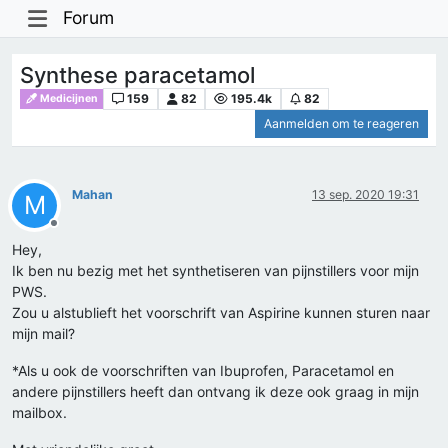
Forum
Synthese paracetamol
159
82
195.4k
82
Medicijnen
Aanmelden om te reageren
Mahan
13 sep. 2020 19:31
M
Offline
Hey,
Ik ben nu bezig met het synthetiseren van pijnstillers voor mijn
PWS.
Zou u alstublieft het voorschrift van Aspirine kunnen sturen naar
mijn mail?
*Als u ook de voorschriften van Ibuprofen, Paracetamol en
andere pijnstillers heeft dan ontvang ik deze ook graag in mijn
mailbox.