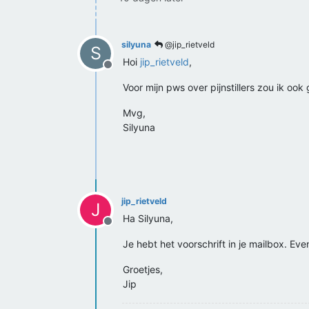
silyuna
@jip_rietveld
S
Hoi
jip_rietveld
,
Offline
Voor mijn pws over pijnstillers zou ik ook
Mvg,
Silyuna
jip_rietveld
J
Ha Silyuna,
Offline
Je hebt het voorschrift in je mailbox. Ev
Groetjes,
Jip