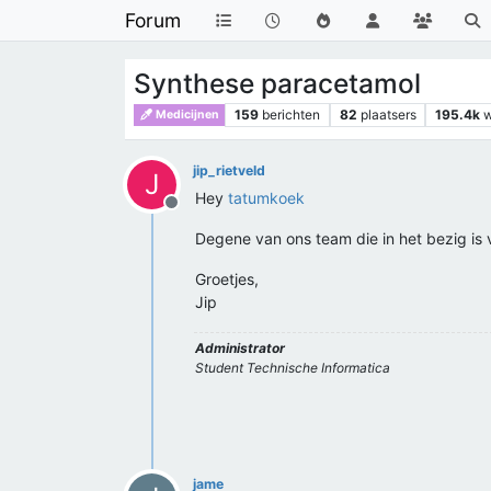
Forum
Synthese paracetamol
159
berichten
82
plaatsers
195.4k
Medicijnen
jip_rietveld
J
Hey
tatumkoek
Offline
Degene van ons team die in het bezig is v
Groetjes,
Jip
Administrator
Student Technische Informatica
jame