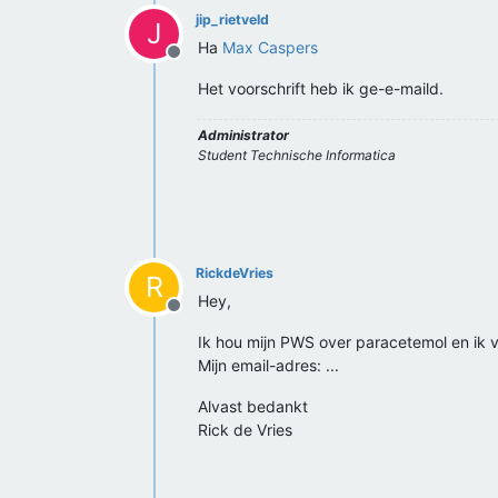
jip_rietveld
J
Ha
Max Caspers
Offline
Het voorschrift heb ik ge-e-maild.
Administrator
Student Technische Informatica
RickdeVries
R
Hey,
Offline
Ik hou mijn PWS over paracetemol en ik vr
Mijn email-adres: ...
Alvast bedankt
Rick de Vries