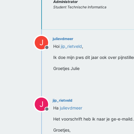
Administrator
Student Technische Informatica
julievdmeer
J
Hoi
jip_rietveld
,
Offline
Ik doe mijn pws dit jaar ook over pijnstill
Groetjes Julie
jip_rietveld
J
Ha
julievdmeer
Offline
Het voorschrift heb ik naar je ge-e-maild.
Groetjes,