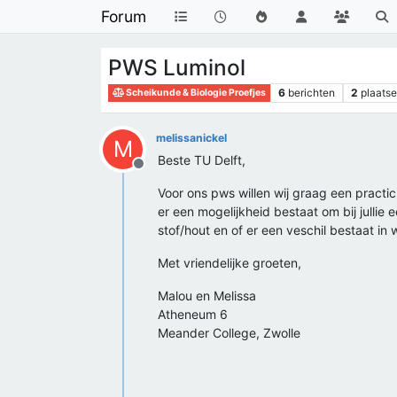
Forum
PWS Luminol
6
berichten
2
plaatse
Scheikunde & Biologie Proefjes
melissanickel
M
Beste TU Delft,
Offline
Voor ons pws willen wij graag een practi
er een mogelijkheid bestaat om bij jullie
stof/hout en of er een veschil bestaat i
Met vriendelijke groeten,
Malou en Melissa
Atheneum 6
Meander College, Zwolle