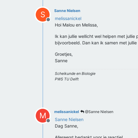
Sanne Nielsen
S
melissanickel
Offline
Hoi Malou en Melissa,
Ik kan jullie wellicht wel helpen met jull
bijvoorbeeld. Dan kan ik samen met julli
Groetjes,
Sanne
Scheikunde en Biologie
PWS TU Delft
melissanickel
@Sanne Nielsen
M
Sanne Nielsen
Offline
Dag Sanne,
Allereerst bedankt voor je reactie!