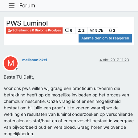
Forum
PWS Luminol
6
2
5.7k
2
Scheikunde & Biologie Proefjes
Aanmelden om te reageren
melissanickel
4 okt. 2017 11:23
M
Offline
Beste TU Delft,
Voor ons pws willen wij graag een practicum uitvoeren die
betrekking heeft op de mogelijke invloeden op het proces van
chemoluminescentie. Onze vraag is of er een mogelijkheid
bestaat om bij jullie een proef uit te voeren waarbij we de
werking en resultaten van luminol onderzoeken op verschillende
materialen als stof/hout en of er een veschil bestaat in weergave
van bijvoorbeeld oud en vers bloed. Graag horen we over de
mogelijkheden.