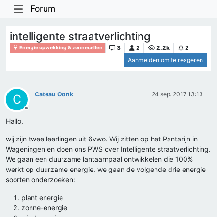
Forum
intelligente straatverlichting
3
2
2.2k
2
Energie opwekking & zonnecellen
Aanmelden om te reageren
Cateau Oonk
24 sep. 2017 13:13
C
Offline
Hallo,
wij zijn twee leerlingen uit 6vwo. Wij zitten op het Pantarijn in
Wageningen en doen ons PWS over Intelligente straatverlichting.
We gaan een duurzame lantaarnpaal ontwikkelen die 100%
werkt op duurzame energie. we gaan de volgende drie energie
soorten onderzoeken:
plant energie
zonne-energie