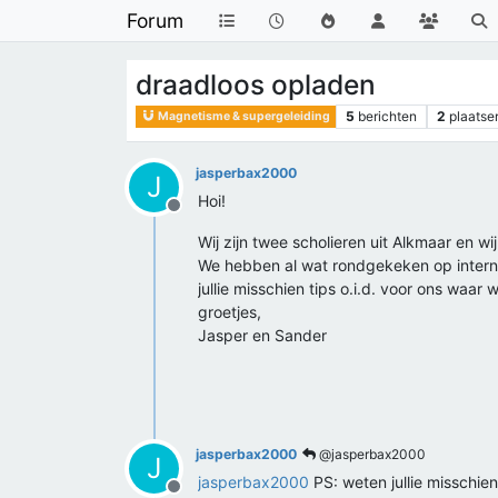
Forum
draadloos opladen
5
berichten
2
plaatse
Magnetisme & supergeleiding
jasperbax2000
J
Hoi!
Offline
Wij zijn twee scholieren uit Alkmaar en 
We hebben al wat rondgekeken op interne
jullie misschien tips o.i.d. voor ons wa
groetjes,
Jasper en Sander
jasperbax2000
@jasperbax2000
J
jasperbax2000
PS: weten jullie misschi