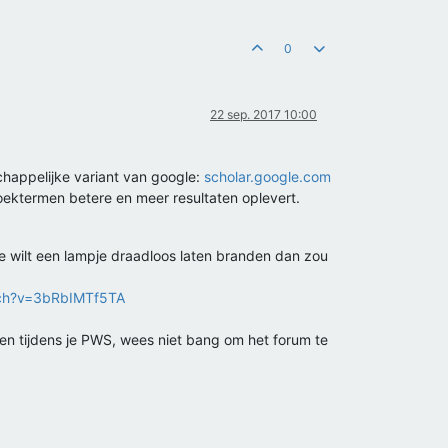
0
22 sep. 2017 10:00
chappelijke variant van google:
scholar.google.com
zoektermen betere en meer resultaten oplevert.
r je wilt een lampje draadloos laten branden dan zou
tch?v=3bRbIMTf5TA
en tijdens je PWS, wees niet bang om het forum te