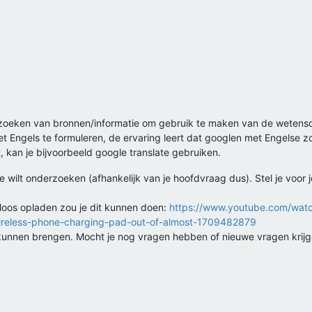
et zoeken van bronnen/informatie om gebruik te maken van de wetens
et Engels te formuleren, de ervaring leert dat googlen met Engelse 
, kan je bijvoorbeeld google translate gebruiken.
 je wilt onderzoeken (afhankelijk van je hoofdvraag dus). Stel je voo
adloos opladen zou je dit kunnen doen:
https://www.youtube.com/wa
wireless-phone-charging-pad-out-of-almost-1709482879
 kunnen brengen. Mocht je nog vragen hebben of nieuwe vragen krijg