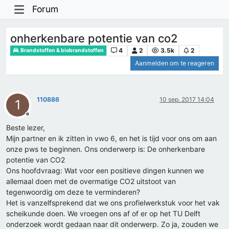
Forum
onherkenbare potentie van co2
4
2
3.5k
2
Brandstoffen & biobrandstoffen
Aanmelden om te reageren
110886
10 sep. 2017 14:04
1
Offline
Beste lezer,
Mijn partner en ik zitten in vwo 6, en het is tijd voor ons om aan
onze pws te beginnen. Ons onderwerp is: De onherkenbare
potentie van CO2
Ons hoofdvraag: Wat voor een positieve dingen kunnen we
allemaal doen met de overmatige CO2 uitstoot van
tegenwoordig om deze te verminderen?
Het is vanzelfsprekend dat we ons profielwerkstuk voor het vak
scheikunde doen. We vroegen ons af of er op het TU Delft
onderzoek wordt gedaan naar dit onderwerp. Zo ja, zouden we