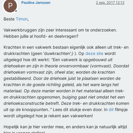
Pauline Janssen
2 sep. 2017 12:12
P
Offline
Beste
Timon
,
Vakwerkbruggen zijn zeer interessant om te onderzoeken.
Hebben jullie al hoofd- en deelvragen?
Krachten in een vakwerk bestaan eigenlijk ook alleen uit trek- en
drukkrachten (geen 'duwkrachten';) ). Op
deze site
wordt
uitgelegd hoe dit werkt:
''Een vakwerk is opgebouwd uit
driehoeken en zijn in theorie onvervormbaar (vormvast). Doordat
driehoeken vormvast zijn, ofwel star, worden de krachten
gestabiliseerd. Door de driehoek juist te plaatsen worden de
krachten in de goede richting geleid, als het ware langs het
materiaal. Op deze manier worden in het materiaal alleen trek-
en drukkrachten opgenomen, buiging gaat niet omdat het een
driehoeksconstructie betreft. Deze trek- en drukkrachten komen
uit op de knooppunten..''
Lees dit stukje even door. In
dit
filmpje
wordt uitgelegd hoe je rekent aan vakwerken!
Hopelijk kan je hier verder mee, en anders kan je natuurlijk altijd
hier je vragen stellen!