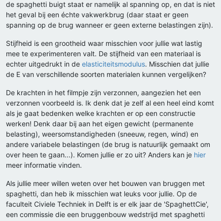
de spaghetti buigt staat er namelijk al spanning op, en dat is niet
het geval bij een échte vakwerkbrug (daar staat er geen
spanning op de brug wanneer er geen externe belastingen zijn).
Stijfheid is een grootheid waar misschien voor jullie wat lastig
mee te experimenteren valt. De stijfheid van een materiaal is
echter uitgedrukt in de
elasticiteitsmodulus
. Misschien dat jullie
de E van verschillende soorten materialen kunnen vergelijken?
De krachten in het filmpje zijn verzonnen, aangezien het een
verzonnen voorbeeld is. Ik denk dat je zelf al een heel eind komt
als je gaat bedenken welke krachten er op een constructie
werken! Denk daar bij aan het eigen gewicht (permanente
belasting), weersomstandigheden (sneeuw, regen, wind) en
andere variabele belastingen (de brug is natuurlijk gemaakt om
over heen te gaan...). Komen jullie er zo uit? Anders kan je
hier
meer informatie vinden.
Als jullie meer willen weten over het bouwen van bruggen met
spaghetti, dan heb ik misschien wat leuks voor jullie. Op de
faculteit Civiele Techniek in Delft is er elk jaar de 'SpaghettCie',
een commissie die een bruggenbouw wedstrijd met spaghetti