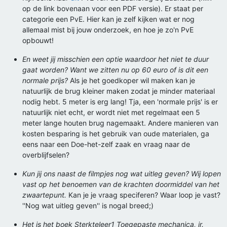
op de link bovenaan voor een PDF versie). Er staat per
categorie een PvE. Hier kan je zelf kijken wat er nog
allemaal mist bij jouw onderzoek, en hoe je zo'n PvE
opbouwt!
En weet jij misschien een optie waardoor het niet te duur
gaat worden? Want we zitten nu op 60 euro of is dit een
normale prijs?
Als je het goedkoper wil maken kan je
natuurlijk de brug kleiner maken zodat je minder materiaal
nodig hebt. 5 meter is erg lang! Tja, een 'normale prijs' is er
natuurlijk niet echt, er wordt niet met regelmaat een 5
meter lange houten brug nagemaakt. Andere manieren van
kosten besparing is het gebruik van oude materialen, ga
eens naar een Doe-het-zelf zaak en vraag naar de
overblijfselen?
Kun jij ons naast de filmpjes nog wat uitleg geven? Wij lopen
vast op het benoemen van de krachten doormiddel van het
zwaartepunt.
Kan je je vraag speciferen? Waar loop je vast?
''Nog wat uitleg geven'' is nogal breed;)
Het is het boek Sterkteleer1 Toegepaste mechanica, ir.