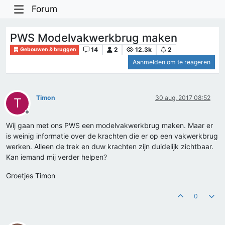
Forum
PWS Modelvakwerkbrug maken
14
2
12.3k
2
Gebouwen & bruggen
Aanmelden om te reageren
Timon
30 aug. 2017 08:52
T
Offline
Wij gaan met ons PWS een modelvakwerkbrug maken. Maar er
is weinig informatie over de krachten die er op een vakwerkbrug
werken. Alleen de trek en duw krachten zijn duidelijk zichtbaar.
Kan iemand mij verder helpen?
Groetjes Timon
0