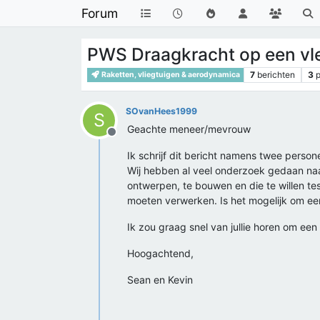
Forum
PWS Draagkracht op een vl
7
berichten
3
p
Raketten, vliegtuigen & aerodynamica
SOvanHees1999
S
Geachte meneer/mevrouw
Offline
Ik schrijf dit bericht namens twee perso
Wij hebben al veel onderzoek gedaan naa
ontwerpen, te bouwen en die te willen te
moeten verwerken. Is het mogelijk om een
Ik zou graag snel van jullie horen om een
Hoogachtend,
Sean en Kevin