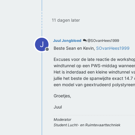
11 dagen later
Juul Jongbloed
@SOvanHees1999
J
Beste Sean en Kevin,
SOvanHees1999
Offline
Excuses voor de late reactie de workshop 
windtunnel op een PWS-middag wanneer 
Het is inderdaad een kleine windtunnel va
jullie het beste de spanwijdte exact 14.7
een model van geextrudeerd polystyreen n
Groetjes,
Juul
Moderator
Student Lucht- en Ruimtevaarttechniek