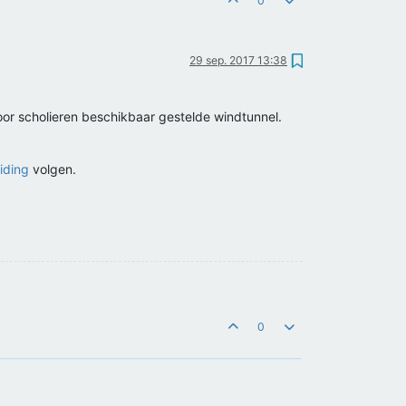
0
29 sep. 2017 13:38
or scholieren beschikbaar gestelde windtunnel.
iding
volgen.
0