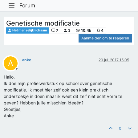
Forum
Genetische modificatie
7
3
10.4k
4
Het menselijk lichaam
Aanmelden om te reageren
anke
20 jul. 2017 15:05
A
Offline
Hallo,
Ik doe mijn profielwerkstuk op school over genetische
modificatie. Ik moet hier zelf ook een klein praktisch
onderzoekje in doen maar ik weet dit zelf niet echt vorm te
geven? Hebben jullie misschien ideeën?
Groetjes,
Anke
0