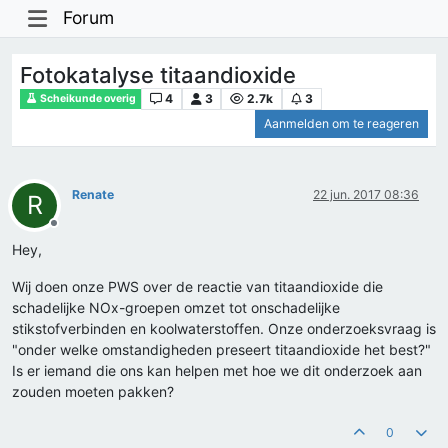
Forum
Fotokatalyse titaandioxide
4
3
2.7k
3
Scheikunde overig
Aanmelden om te reageren
Renate
22 jun. 2017 08:36
R
Offline
Hey,
Wij doen onze PWS over de reactie van titaandioxide die
schadelijke NOx-groepen omzet tot onschadelijke
stikstofverbinden en koolwaterstoffen. Onze onderzoeksvraag is
"onder welke omstandigheden preseert titaandioxide het best?"
Is er iemand die ons kan helpen met hoe we dit onderzoek aan
zouden moeten pakken?
0