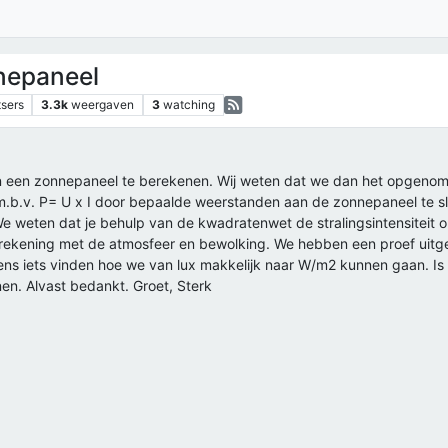
epaneel
tsers
3.3k
weergaven
3
watching
van een zonnepaneel te berekenen. Wij weten dat we dan het opgeno
.b.v. P= U x I door bepaalde weerstanden aan de zonnepaneel te s
weten dat je behulp van de kwadratenwet de stralingsintensiteit o
 rekening met de atmosfeer en bewolking. We hebben een proef uitg
ns iets vinden hoe we van lux makkelijk naar W/m2 kunnen gaan. Is di
. Alvast bedankt. Groet, Sterk