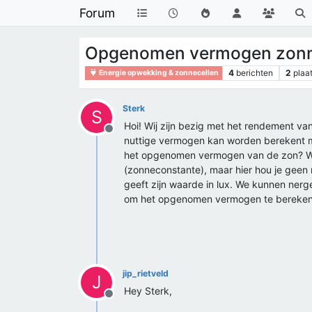
Forum
Opgenomen vermogen zonn
4
berichten
2
plaa
Energie opwekking & zonnecellen
Sterk
S
Hoi! Wij zijn bezig met het rendement 
Offline
nuttige vermogen kan worden berekent m
het opgenomen vermogen van de zon? We 
(zonneconstante), maar hier hou je geen
geeft zijn waarde in lux. We kunnen nerge
om het opgenomen vermogen te berekenen
jip_rietveld
J
Hey Sterk,
Offline