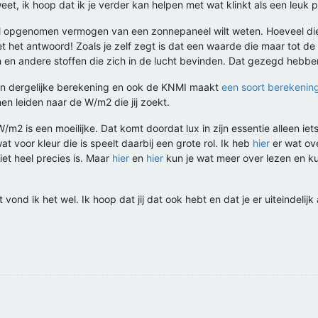
weet, ik hoop dat ik je verder kan helpen met wat klinkt als een leuk 
al opgenomen vermogen van een zonnepaneel wilt weten. Hoeveel d
niet het antwoord! Zoals je zelf zegt is dat een waarde die maar tot
n andere stoffen die zich in de lucht bevinden. Dat gezegd hebbend
zo'n dergelijke berekening en ook de KNMI maakt
een soort berekenin
n leiden naar de W/m2 die jij zoekt.
 is een moeilijke. Dat komt doordat lux in zijn essentie alleen iets 
t voor kleur die is speelt daarbij een grote rol. Ik heb
hier
er wat ove
iet heel precies is. Maar
hier
en
hier
kun je wat meer over lezen en kun
t vond ik het wel. Ik hoop dat jij dat ook hebt en dat je er uiteindel