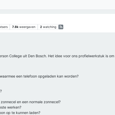
atsers
7.8k
weergaven
2
watching
erson College uit Den Bosch. Het idee voor ons profielwerkstuk is om
 waarmee een telefoon opgeladen kan worden?
l?
e zonnecel en een normale zonnecel?
este werken?
foon op te kunnen laden?