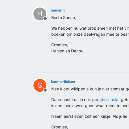
hanienn
H
Beste Sanne,
Offline
We hebben nu wat problemen met het vinde
boeken om onze deelvragen mee te bean
Groetjes,
Hanien en Danou
Sanne Nielsen
S
Nee klopt wikipedia kun je niet zomaar ge
Offline
Daarnaast kun je ook
google scholar
gebr
is een mooie weergave waar recente ond
Neem eerst even zelf een kijkje! Als jullie
Groetjes,