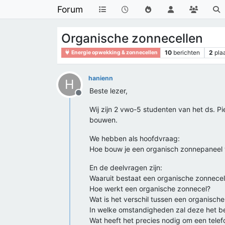
Forum
Organische zonnecellen
10
berichten
2
pla
Energie opwekking & zonnecellen
hanienn
H
Beste lezer,
Offline
Wij zijn 2 vwo-5 studenten van het ds. Pi
bouwen.
We hebben als hoofdvraag:
Hoe bouw je een organisch zonnepaneel
En de deelvragen zijn:
Waaruit bestaat een organische zonnece
Hoe werkt een organische zonnecel?
Wat is het verschil tussen een organisch
In welke omstandigheden zal deze het b
Wat heeft het precies nodig om een tele