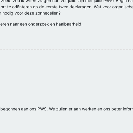
zoek, zou ik willen vragen hoe ver jullie zijn met jullie PWS? Begin n
ort te oriënteren op de eerste twee deelvragen. Wat voor organische 
er nodig voor deze zonnecellen?
eren naar een onderzoek en haalbaarheid.
 begonnen aan ons PWS. We zullen er aan werken en ons beter inform