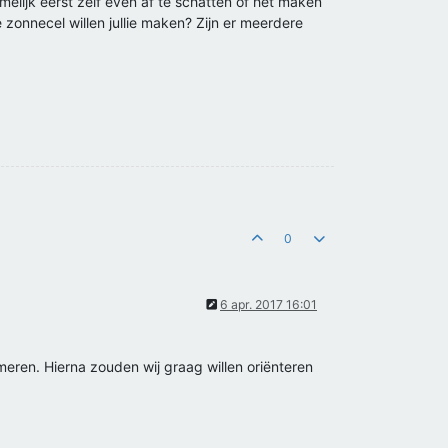
amelijk eerst zelf even af te schatten of het maken
zonnecel willen jullie maken? Zijn er meerdere
0
6 apr. 2017 16:01
eren. Hierna zouden wij graag willen oriënteren