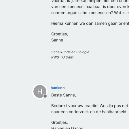
Voordat ik jullie kan helpen met een onder
van een zonnecel haalbaar is door even k
soorten organische zonnecellen? Wat is 
Hierna kunnen we dan samen gaan oriënt
Groetjes,
Sanne
Scheikunde en Biologie
PWS TU Delft
hanienn
H
Beste Sanne,
Offline
Bedankt voor uw reactie! We zijn pas net
naar een onderzoek en de haalbaarheid.
Groetjes,
Hanien en Danou