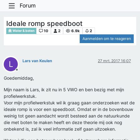
Forum
Ideale romp speedboot
10
2
6.9k
2
Water & boten
Aanmelden om te reageren
Lars van Keulen
27 mrt. 2017 16:07
L
Offline
Goedemiddag,
Mijn naam is Lars, ik zit nu in 5 VWO en ben bezig met mijn
profielwerkstuk.
Voor mijn profielwerkstuk wil ik graag gaan onderzoeken wat de
ideale romp is voor een speedboot. Omdat er in de bovenbouw
weinig tot geen aandacht wordt besteed aan de natuurkunde
die met boten te maken heeft en deze theorie mij ook nog
onbekend is, zal ik veel informatie zelf gaan uitzoeken.