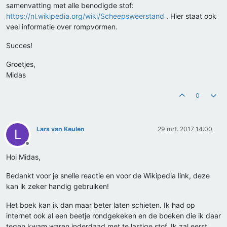
samenvatting met alle benodigde stof:
https://nl.wikipedia.org/wiki/Scheepsweerstand
. Hier staat ook
veel informatie over rompvormen.
Succes!
Groetjes,
Midas
0
Lars van Keulen
29 mrt. 2017 14:00
L
Offline
Hoi Midas,
Bedankt voor je snelle reactie en voor de Wikipedia link, deze
kan ik zeker handig gebruiken!
Het boek kan ik dan maar beter laten schieten. Ik had op
internet ook al een beetje rondgekeken en de boeken die ik daar
tegen kwam waren inderdaad met te lastige stof. Ik zal eerst