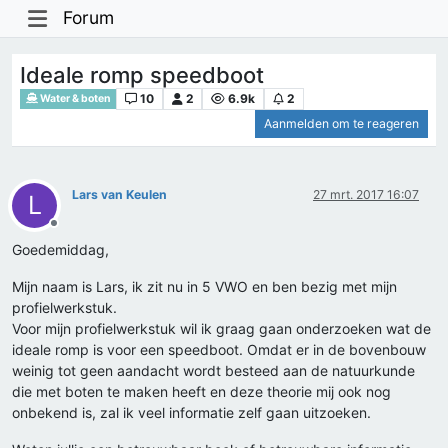
Forum
Ideale romp speedboot
10
2
6.9k
2
Water & boten
Aanmelden om te reageren
Lars van Keulen
27 mrt. 2017 16:07
L
Offline
Goedemiddag,
Mijn naam is Lars, ik zit nu in 5 VWO en ben bezig met mijn
profielwerkstuk.
Voor mijn profielwerkstuk wil ik graag gaan onderzoeken wat de
ideale romp is voor een speedboot. Omdat er in de bovenbouw
weinig tot geen aandacht wordt besteed aan de natuurkunde
die met boten te maken heeft en deze theorie mij ook nog
onbekend is, zal ik veel informatie zelf gaan uitzoeken.