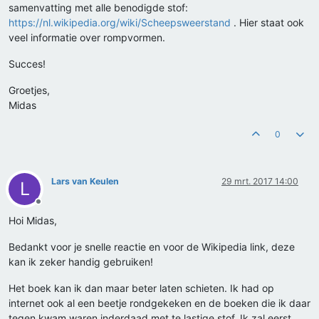
samenvatting met alle benodigde stof:
https://nl.wikipedia.org/wiki/Scheepsweerstand
. Hier staat ook
veel informatie over rompvormen.
Succes!
Groetjes,
Midas
0
Lars van Keulen
29 mrt. 2017 14:00
L
Offline
Hoi Midas,
Bedankt voor je snelle reactie en voor de Wikipedia link, deze
kan ik zeker handig gebruiken!
Het boek kan ik dan maar beter laten schieten. Ik had op
internet ook al een beetje rondgekeken en de boeken die ik daar
tegen kwam waren inderdaad met te lastige stof. Ik zal eerst