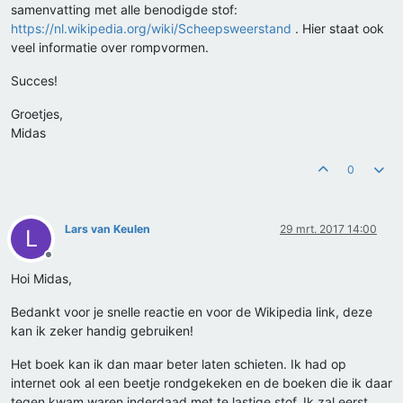
samenvatting met alle benodigde stof:
https://nl.wikipedia.org/wiki/Scheepsweerstand
. Hier staat ook
veel informatie over rompvormen.
Succes!
Groetjes,
Midas
0
Lars van Keulen
29 mrt. 2017 14:00
L
Offline
Hoi Midas,
Bedankt voor je snelle reactie en voor de Wikipedia link, deze
kan ik zeker handig gebruiken!
Het boek kan ik dan maar beter laten schieten. Ik had op
internet ook al een beetje rondgekeken en de boeken die ik daar
tegen kwam waren inderdaad met te lastige stof. Ik zal eerst