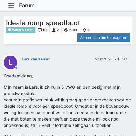
Forum
Ideale romp speedboot
10
2
6.9k
2
Water & boten
Aanmelden om te reageren
Lars van Keulen
27 mrt. 2017 16:07
L
Offline
Goedemiddag,
Mijn naam is Lars, ik zit nu in 5 VWO en ben bezig met mijn
profielwerkstuk.
Voor mijn profielwerkstuk wil ik graag gaan onderzoeken wat de
ideale romp is voor een speedboot. Omdat er in de bovenbouw
weinig tot geen aandacht wordt besteed aan de natuurkunde
die met boten te maken heeft en deze theorie mij ook nog
onbekend is, zal ik veel informatie zelf gaan uitzoeken.