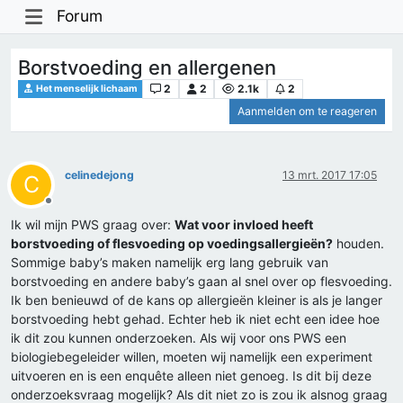
Forum
Borstvoeding en allergenen
2
2
2.1k
2
Het menselijk lichaam
Aanmelden om te reageren
celinedejong
13 mrt. 2017 17:05
C
Offline
Ik wil mijn PWS graag over:
Wat voor invloed heeft
borstvoeding of flesvoeding op voedingsallergieën?
houden.
Sommige baby’s maken namelijk erg lang gebruik van
borstvoeding en andere baby’s gaan al snel over op flesvoeding.
Ik ben benieuwd of de kans op allergieën kleiner is als je langer
borstvoeding hebt gehad. Echter heb ik niet echt een idee hoe
ik dit zou kunnen onderzoeken. Als wij voor ons PWS een
biologiebegeleider willen, moeten wij namelijk een experiment
uitvoeren en is een enquête alleen niet genoeg. Is dit bij deze
onderzoeksvraag mogelijk? Als dit niet zo is zou ik alsnog graag