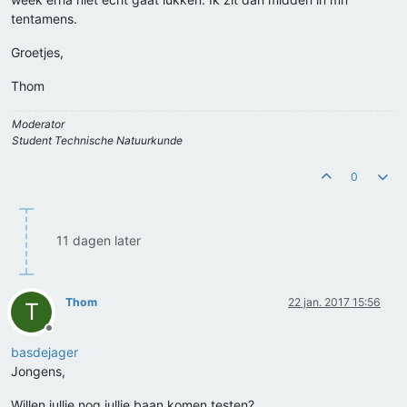
tentamens.
Groetjes,
Thom
Moderator
Student Technische Natuurkunde
0
11 dagen later
Thom
22 jan. 2017 15:56
T
Offline
basdejager
Jongens,
Willen jullie nog jullie baan komen testen?