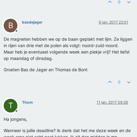
0
basdejager
9 jan. 2017 22:01
B
Offline
De magneten hebben we op de baan geplakt met lijm. Ze liggen
in rijen van drie met de polen als volgt: noord-zuid-noord.
Maar heb je eventueel volgende week een plekje vrij? Het liefst
op maandag of dinsdag.
Groeten Bas de Jager en Thomas de Bont
0
Thom
11 jan. 2017 09:26
T
Offline
Ha jongens,
Wanneer is jullie deadline? Ik denk dat het me deze week en de
week erna niet echt gaat lukken. Ik zit dan midden in mn