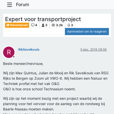
Forum
Expert voor transportproject
4
3
3.2k
3
Meesterproef
Aanmelden om te reageren
RikSavelkouls
5 dec. 2016 09:55
R
Offline
Beste meneer/mevrouw,
Wij zijn Max Quintus, Julian de Mooij en Rik Savelkouls van RSG
Rijks te Bergen op Zoom uit VWO-6. Wij hebben een Natuur en
Techniek profiel met het vak O&O.
O&O is hoe onze school Technasium noemt.
Wij zijn op het moment bezig met een project waarbij wij de
planning voor het vervoer voor de aanleg van de rondweg bij
Baarle-Nassau moeten maken.