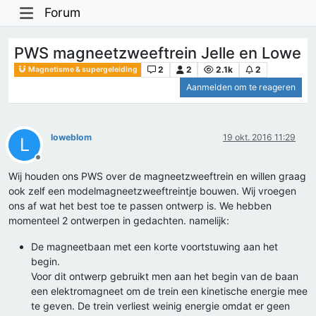
Forum
PWS magneetzweeftrein Jelle en Lowe
2
2
2.1k
2
Magnetisme & supergeleiding
Aanmelden om te reageren
loweblom
19 okt. 2016 11:29
L
Offline
Wij houden ons PWS over de magneetzweeftrein en willen graag
ook zelf een modelmagneetzweeftreintje bouwen. Wij vroegen
ons af wat het best toe te passen ontwerp is. We hebben
momenteel 2 ontwerpen in gedachten. namelijk:
De magneetbaan met een korte voortstuwing aan het
begin.
Voor dit ontwerp gebruikt men aan het begin van de baan
een elektromagneet om de trein een kinetische energie mee
te geven. De trein verliest weinig energie omdat er geen