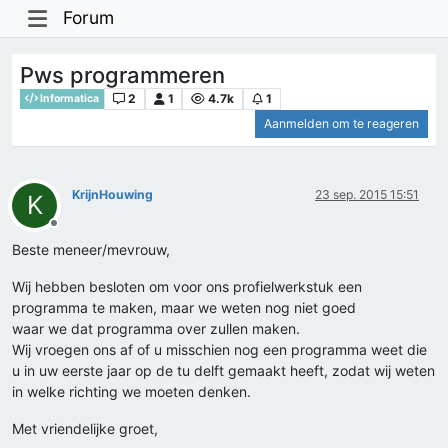
Forum
Pws programmeren
2
1
4.7k
1
Informatica
Aanmelden om te reageren
KrijnHouwing
23 sep. 2015 15:51
K
Offline
Beste meneer/mevrouw,
Wij hebben besloten om voor ons profielwerkstuk een
programma te maken, maar we weten nog niet goed
waar we dat programma over zullen maken.
Wij vroegen ons af of u misschien nog een programma weet die
u in uw eerste jaar op de tu delft gemaakt heeft, zodat wij weten
in welke richting we moeten denken.
Met vriendelijke groet,