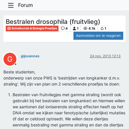
Forum
Bestralen drosophila (fruitvlieg)
4
1
4.1k
1
Scheikunde & Biologie Proefjes
Aanmelden om te reageren
gijsvannes
24 nov. 2013 12:13
G
Offline
Beste studenten,
onderwerp van onze PWS is 'bestrijden van longkanker d.m.v.
straling'. Wij zijn van plan om 2 verschillende proefjes te doen:
Bestralen van fruitvliegjes met gamma straling (wordt ook
gebruikt bij het bestralen van longkanker) en hiermee willen
we aantonen dat ioniserende straling effecten heeft op het
DNA omdat we kijken naar fenotypische (uiterlijke) mutaties
óf dat er celdood optreedt. We willen deze diertjes
eenmalig bestraling met gamma straling en dan de diertjes