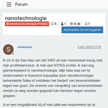
Forum
nanotechnologie
5
1
6.3k
1
Scheikunde & Biologie Proefjes
Aanmelden om te reageren
sebaspws
2 mrt. 2013 17:10
S
Offline
Ik zit in de 5de klas van het VWO en ben momenteel bezig met
mijn profielwerkstuk. Ik heb een NT/NG profiel. Ik ben erg
geinteresseerd in nanotechnologie. Mijn idee was om te
onderzoeken in hoeverre bepaalde door nanotechnologie
behandelde folies of middelen het bederf van levensmiddelen
tegen kan gaan. De enorme van verspilling van levensmiddelen
omdat ze weg worden gegooid kan hierdoor tegen worden
gegaan.
Is er een mogelijkheid bij of met jullie een experiment op te