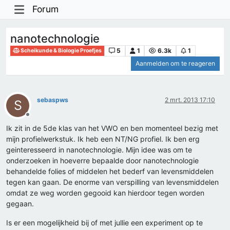
Forum
nanotechnologie
5
1
6.3k
1
Scheikunde & Biologie Proefjes
Aanmelden om te reageren
sebaspws
2 mrt. 2013 17:10
S
Offline
Ik zit in de 5de klas van het VWO en ben momenteel bezig met
mijn profielwerkstuk. Ik heb een NT/NG profiel. Ik ben erg
geinteresseerd in nanotechnologie. Mijn idee was om te
onderzoeken in hoeverre bepaalde door nanotechnologie
behandelde folies of middelen het bederf van levensmiddelen
tegen kan gaan. De enorme van verspilling van levensmiddelen
omdat ze weg worden gegooid kan hierdoor tegen worden
gegaan.
Is er een mogelijkheid bij of met jullie een experiment op te