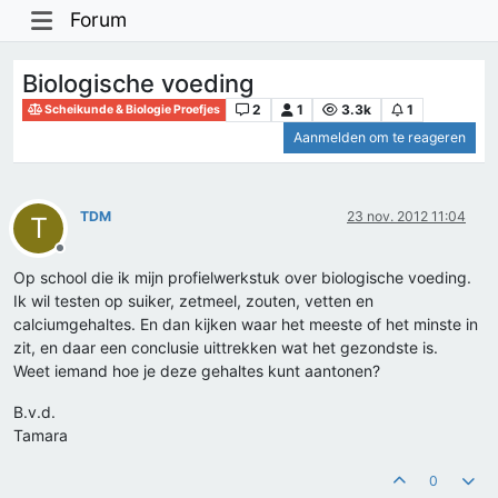
Forum
Biologische voeding
2
1
3.3k
1
Scheikunde & Biologie Proefjes
Aanmelden om te reageren
TDM
23 nov. 2012 11:04
T
Offline
Op school die ik mijn profielwerkstuk over biologische voeding.
Ik wil testen op suiker, zetmeel, zouten, vetten en
calciumgehaltes. En dan kijken waar het meeste of het minste in
zit, en daar een conclusie uittrekken wat het gezondste is.
Weet iemand hoe je deze gehaltes kunt aantonen?
B.v.d.
Tamara
0